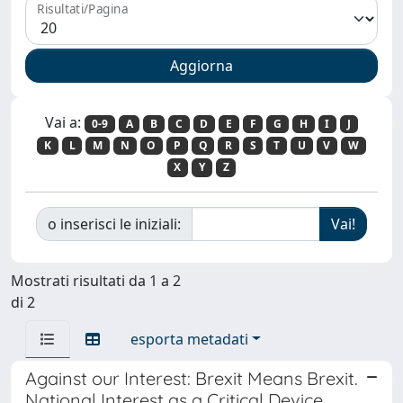
Risultati/Pagina
Vai a:
0-9
A
B
C
D
E
F
G
H
I
J
K
L
M
N
O
P
Q
R
S
T
U
V
W
X
Y
Z
o inserisci le iniziali:
Mostrati risultati da 1 a 2
di 2
esporta metadati
Against our Interest: Brexit Means Brexit.
National Interest as a Critical Device