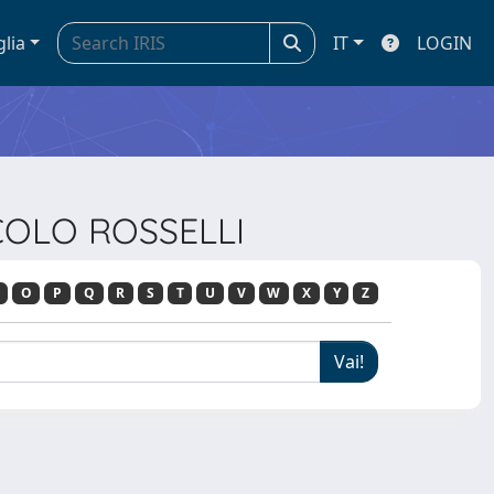
glia
IT
LOGIN
RCOLO ROSSELLI
O
P
Q
R
S
T
U
V
W
X
Y
Z