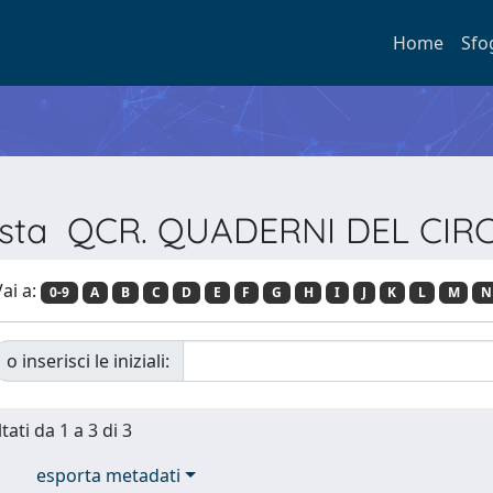
Home
Sfo
ivista QCR. QUADERNI DEL CI
ai a:
0-9
A
B
C
D
E
F
G
H
I
J
K
L
M
N
o inserisci le iniziali:
tati da 1 a 3 di 3
esporta metadati