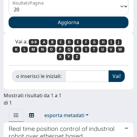
Risultati/Pagina
Vai a:
0-9
A
B
C
D
E
F
G
H
I
J
K
L
M
N
O
P
Q
R
S
T
U
V
W
X
Y
Z
o inserisci le iniziali:
Mostrati risultati da 1 a 1
di 1
esporta metadati
Real time position control of industrial
robot over ethernet based