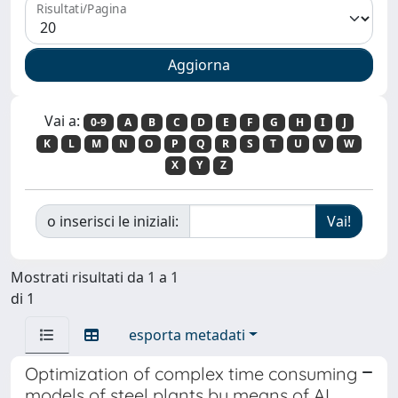
Risultati/Pagina
Vai a:
0-9
A
B
C
D
E
F
G
H
I
J
K
L
M
N
O
P
Q
R
S
T
U
V
W
X
Y
Z
o inserisci le iniziali:
Mostrati risultati da 1 a 1
di 1
esporta metadati
Optimization of complex time consuming
models of steel plants by means of AI