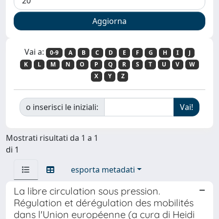
Vai a:
0-9
A
B
C
D
E
F
G
H
I
J
K
L
M
N
O
P
Q
R
S
T
U
V
W
X
Y
Z
o inserisci le iniziali:
Mostrati risultati da 1 a 1
di 1
esporta metadati
La libre circulation sous pression.
Régulation et dérégulation des mobilités
dans l'Union européenne (a cura di Heidi