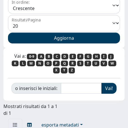
In ordine:
Risultati/Pagina
Vai a:
0-9
A
B
C
D
E
F
G
H
I
J
K
L
M
N
O
P
Q
R
S
T
U
V
W
X
Y
Z
o inserisci le iniziali:
Mostrati risultati da 1 a 1
di 1
esporta metadati