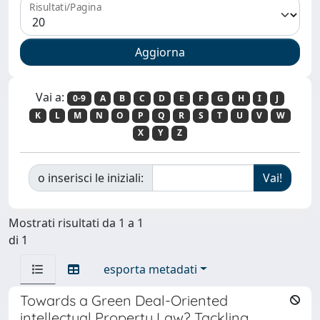
Risultati/Pagina
Vai a:
0-9
A
B
C
D
E
F
G
H
I
J
K
L
M
N
O
P
Q
R
S
T
U
V
W
X
Y
Z
o inserisci le iniziali:
Mostrati risultati da 1 a 1
di 1
esporta metadati
Towards a Green Deal-Oriented
intellectual Property Law? Tackling