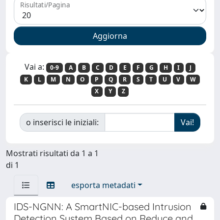
Risultati/Pagina
Vai a:
0-9
A
B
C
D
E
F
G
H
I
J
K
L
M
N
O
P
Q
R
S
T
U
V
W
X
Y
Z
o inserisci le iniziali:
Mostrati risultati da 1 a 1
di 1
esporta metadati
IDS-NGNN: A SmartNIC-based Intrusion
Detection System Based on Reduce and