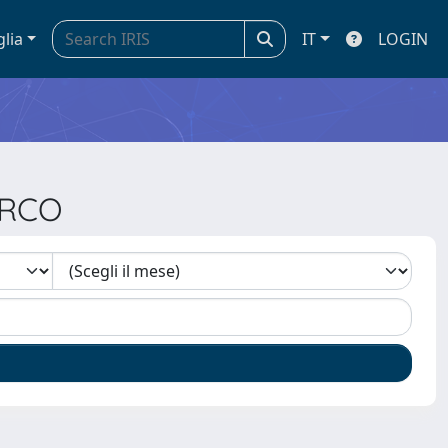
glia
IT
LOGIN
ARCO