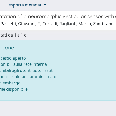
esporta metadati
tation of a neuromorphic vestibular sensor with
Passetti, Giovanni; F., Corradi; Raglianti, Marco; Zambrano, Da
tati da 1 a 1 di 1
 icone
accesso aperto
ponibili sulla rete interna
onibili agli utenti autorizzati
onibili solo agli amministratori
to embargo
ile disponibile