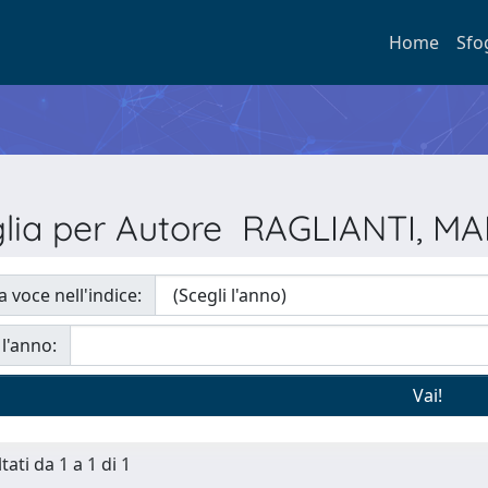
Home
Sfo
glia per Autore RAGLIANTI, M
a voce nell'indice:
 l'anno:
tati da 1 a 1 di 1