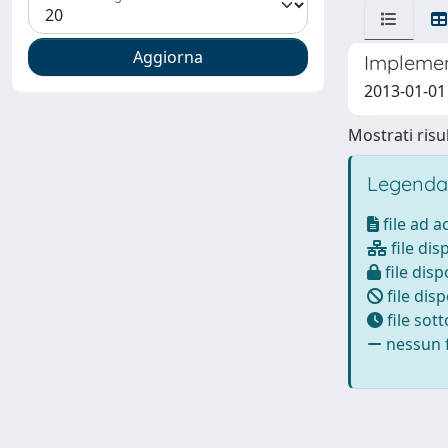
Implemen
2013-01-01 
Mostrati risul
Legenda
file ad 
file dis
file disp
file disp
file sot
nessun f