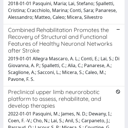
2018-01-01 Pasquini, Maria; Lai, Stefano; Spalletti,
Cristina; Cracchiolo, Marina; Conti, Sara; Panarese,
Alessandro; Matteo, Caleo; Micera, Silvestro
Combined Rehabilitation Promotes the
Recovery of Structural and Functional
Features of Healthy Neuronal Networks
after Stroke
2019-01-01 Allegra Mascaro, A. L.; Conti, E.; Lai, S.; Di
Giovanna, A. P.; Spalletti, C.; Alia, C.; Panarese, A.;
Scaglione, A.; Sacconi, L.; Micera, S.; Caleo, M.;
Pavone, F. S.
Preclinical upper limb neurorobotic
platform to assess, rehabilitate, and
develop therapies
2022-01-01 Pasquini, M.; James, N. D.; Dewany, I.;
Coen, F. -V.; Cho, N.; Lai, S.; Anil, S.; Carpaneto, J.;
Barraud, Q.; Lacour, S. P.; Micera, S.; Courtine, G.