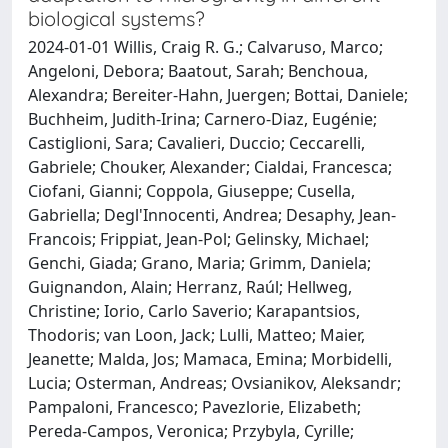
biological systems?
2024-01-01 Willis, Craig R. G.; Calvaruso, Marco;
Angeloni, Debora; Baatout, Sarah; Benchoua,
Alexandra; Bereiter-Hahn, Juergen; Bottai, Daniele;
Buchheim, Judith-Irina; Carnero-Diaz, Eugénie;
Castiglioni, Sara; Cavalieri, Duccio; Ceccarelli,
Gabriele; Chouker, Alexander; Cialdai, Francesca;
Ciofani, Gianni; Coppola, Giuseppe; Cusella,
Gabriella; Degl'Innocenti, Andrea; Desaphy, Jean-
Francois; Frippiat, Jean-Pol; Gelinsky, Michael;
Genchi, Giada; Grano, Maria; Grimm, Daniela;
Guignandon, Alain; Herranz, Raúl; Hellweg,
Christine; Iorio, Carlo Saverio; Karapantsios,
Thodoris; van Loon, Jack; Lulli, Matteo; Maier,
Jeanette; Malda, Jos; Mamaca, Emina; Morbidelli,
Lucia; Osterman, Andreas; Ovsianikov, Aleksandr;
Pampaloni, Francesco; Pavezlorie, Elizabeth;
Pereda-Campos, Veronica; Przybyla, Cyrille;