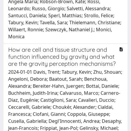
Angela Maria; Robson-Brown, Kate; Rossi,
Leonardo; Russo, Giorgio; Salvetti, Alessandra;
Santucci, Daniela; Sperl, Matthias; Strollo, Felice;
Tabury, Kevin; Tavella, Sara; Thielemann, Christiane;
Willaert, Ronnie; Szewczyk, Nathaniel J.; Monici,
Monica
How are cell and tissue structure and
function influenced by gravity and what
are the gravity perception mechanisms?
2024-01-01 Davis, Trent; Tabury, Kevin; Zhu, Shouan;
Angeloni, Debora; Baatout, Sarah; Benchoua,
Alexandra; Bereiter-Hahn, Juergen; Bottai, Daniele;
Buchheim, Judith-Irina; Calvaruso, Marco; Carnero-
Diaz, Eugénie; Castiglioni, Sara; Cavalieri, Duccio;
Ceccarelli, Gabriele; Choukér, Alexander; Cialdai,
Francesca; Ciofani, Gianni; Coppola, Giuseppe;
Cusella, Gabriella; Degl'Innocenti, Andrea; Desaphy,
Jean-Francois; Frippiat, Jean-Pol; Gelinsky, Michael;