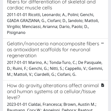
fibers for differentiation of skeletal and
cardiac muscle cells
2011-01-01 Ricotti, Leonardo; A., Polini; Genchi,
GIADA GRAZIANA; G., Ciofani; D., Iandolo; Mattoli,
Virgilio; Menciassi, Arianna; Dario, Paolo; D.,
Pisignano
Gelatin/nanoceria nanocomposite fibers
as antioxidant scaffolds for neuronal
regeneration
2017-01-01 Marino, A.; Tonda-Turo, C.; De Pasquale,
D.; Ruini, F.; Genchi, G.; Nitti, S.; Cappello, V.; Gemmi,
M.; Mattoli, V.; Ciardelli, G.; Ciofani, G.
How do gravity alterations affect animal
and human systems at a cellular/tissue
level?
2023-01-01 Cialdai, Francesca; Brown, Austin M.;
Baumann, Cory W.; Angeloni, Debora; Baatout,