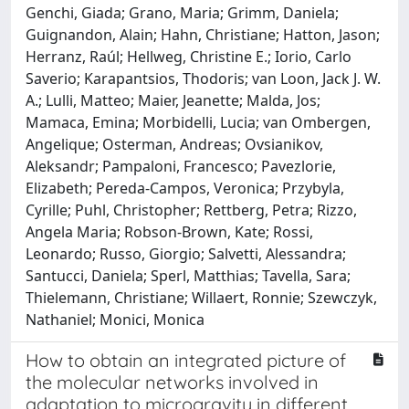
Genchi, Giada; Grano, Maria; Grimm, Daniela;
Guignandon, Alain; Hahn, Christiane; Hatton, Jason;
Herranz, Raúl; Hellweg, Christine E.; Iorio, Carlo
Saverio; Karapantsios, Thodoris; van Loon, Jack J. W.
A.; Lulli, Matteo; Maier, Jeanette; Malda, Jos;
Mamaca, Emina; Morbidelli, Lucia; van Ombergen,
Angelique; Osterman, Andreas; Ovsianikov,
Aleksandr; Pampaloni, Francesco; Pavezlorie,
Elizabeth; Pereda-Campos, Veronica; Przybyla,
Cyrille; Puhl, Christopher; Rettberg, Petra; Rizzo,
Angela Maria; Robson-Brown, Kate; Rossi,
Leonardo; Russo, Giorgio; Salvetti, Alessandra;
Santucci, Daniela; Sperl, Matthias; Tavella, Sara;
Thielemann, Christiane; Willaert, Ronnie; Szewczyk,
Nathaniel; Monici, Monica
How to obtain an integrated picture of
the molecular networks involved in
adaptation to microgravity in different