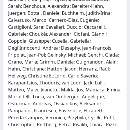
Sarah; Benchoua, Alexandra; Bereiter-Hahn,
Juergen; Bottai, Daniele; Buchheim, Judith-Irina;
Calvaruso, Marco; Carnero-Diaz, Eugénie;
Castiglioni, Sara; Cavalieri, Duccio; Ceccarelli,
Gabriele; Choukér, Alexander; Ciofani, Gianni;
Coppola, Giuseppe; Cusella, Gabriella;
Degl'Innocenti, Andrea; Desaphy, Jean-Francois;
Frippiat, Jean-Pol; Gelinsky, Michael; Genchi, Giada;
Grano, Maria; Grimm, Daniela; Guignandon, Alain;
Hahn, Christiane; Hatton, Jason; Herranz, Raúl;
Hellweg, Christine E.; Iorio, Carlo Saverio;
Karapantsios, Thodoris; van Loon, Jack; Lulli,
Matteo; Maier, Jeanette; Malda, Jos; Mamaca, Emina;
Morbidelli, Lucia; van Ombergen, Angelique;
Osterman, Andreas; Ovsianikov, Aleksandr;
Pampaloni, Francesco; Pavezlorie, Elizabeth;
Pereda-Campos, Veronica; Przybyla, Cyrille; Puhl,
Christopher; Rettberg, Petra; Risaliti, Chiara; Rizzo,