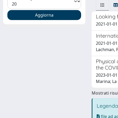
Looking 
2021-01-01 S
Internat
2021-01-01 T
Lachman, P.
Physical
the COVI
2023-01-01 
Marina; La 
Mostrati risul
Legenda
file ad 