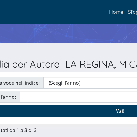
Home
Sfo
lia per Autore LA REGINA, MI
a voce nell'indice:
 l'anno:
tati da 1 a 3 di 3