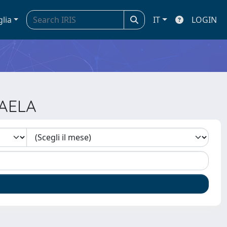
glia
IT
LOGIN
CAELA