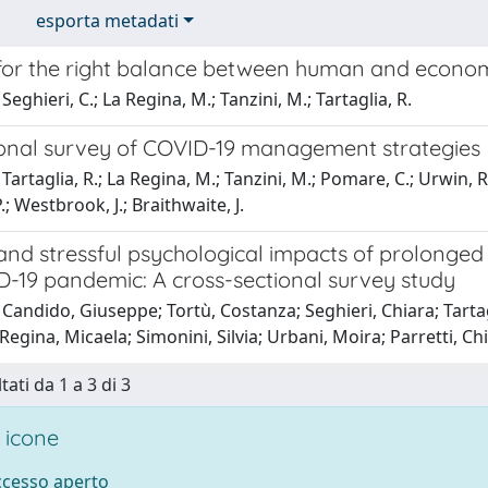
esporta metadati
for the right balance between human and econom
eghieri, C.; La Regina, M.; Tanzini, M.; Tartaglia, R.
ional survey of COVID-19 management strategies
artaglia, R.; La Regina, M.; Tanzini, M.; Pomare, C.; Urwin, R.; E
; Westbrook, J.; Braithwaite, J.
 and stressful psychological impacts of prolonge
D-19 pandemic: A cross-sectional survey study
Candido, Giuseppe; Tortù, Costanza; Seghieri, Chiara; Tartaglia
Regina, Micaela; Simonini, Silvia; Urbani, Moira; Parretti, Ch
tati da 1 a 3 di 3
 icone
accesso aperto