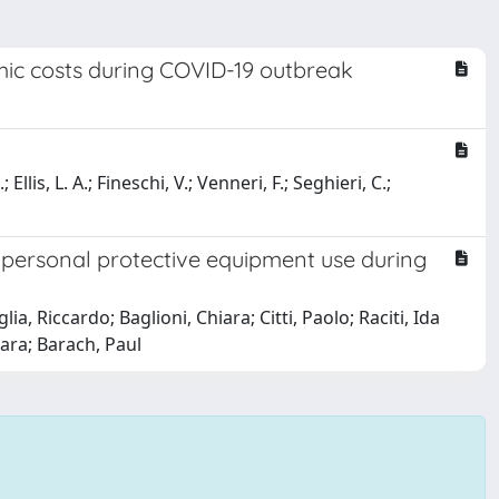
ic costs during COVID-19 outbreak
llis, L. A.; Fineschi, V.; Venneri, F.; Seghieri, C.;
d personal protective equipment use during
, Riccardo; Baglioni, Chiara; Citti, Paolo; Raciti, Ida
iara; Barach, Paul