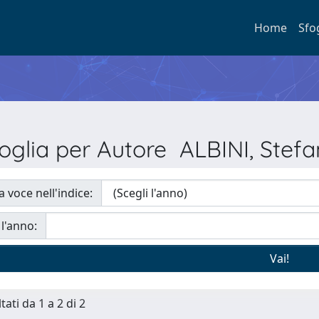
Home
Sfo
oglia per Autore ALBINI, Stef
a voce nell'indice:
 l'anno:
tati da 1 a 2 di 2