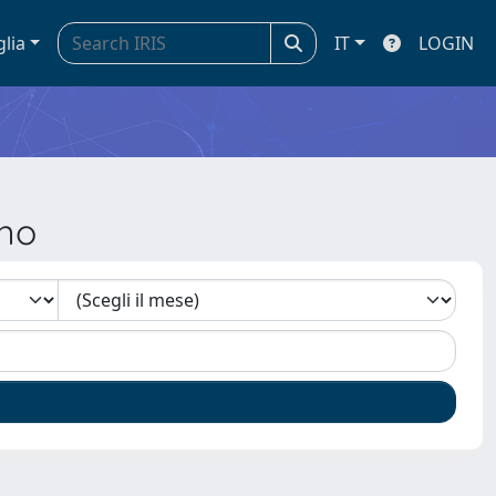
glia
IT
LOGIN
ano