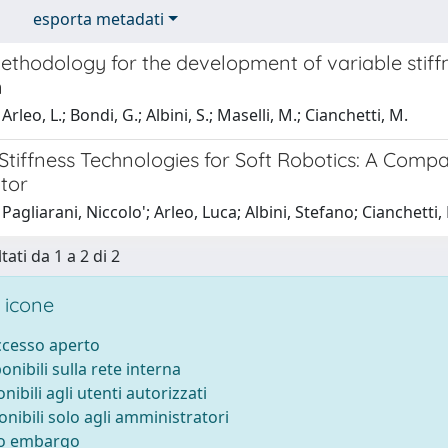
esporta metadati
ethodology for the development of variable stif
n
rleo, L.; Bondi, G.; Albini, S.; Maselli, M.; Cianchetti, M.
 Stiffness Technologies for Soft Robotics: A Com
tor
Pagliarani, Niccolo'; Arleo, Luca; Albini, Stefano; Cianchetti
tati da 1 a 2 di 2
 icone
accesso aperto
ponibili sulla rete interna
onibili agli utenti autorizzati
onibili solo agli amministratori
to embargo