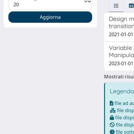
Design m
transitio
2021-01-01 A
Variable
Manipula
2023-01-01 
Mostrati risul
Legenda
file ad 
file dis
file disp
file disp
file sot