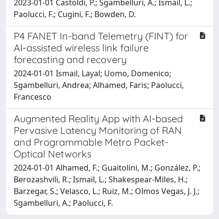
2023-01-01 Castoldi, P.; Sgambelluri, A.; Ismail, L.;
Paolucci, F.; Cugini, F.; Bowden, D.
P4 FANET In-band Telemetry (FINT) for
AI-assisted wireless link failure
forecasting and recovery
2024-01-01 Ismail, Layal; Uomo, Domenico;
Sgambelluri, Andrea; Alhamed, Faris; Paolucci,
Francesco
Augmented Reality App with AI-based
Pervasive Latency Monitoring of RAN
and Programmable Metro Packet-
Optical Networks
2024-01-01 Alhamed, F.; Guaitolini, M.; González, P.;
Berozashvili, R.; Ismail, L.; Shakespear-Miles, H.;
Barzegar, S.; Velasco, L.; Ruiz, M.; Olmos Vegas, J. J.;
Sgambelluri, A.; Paolucci, F.