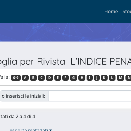
Home
Sfo
oglia per Rivista L'INDICE PEN
ai a:
0-9
A
B
C
D
E
F
G
H
I
J
K
L
M
N
o inserisci le iniziali:
tati da 2 a 4 di 4
esporta metadati