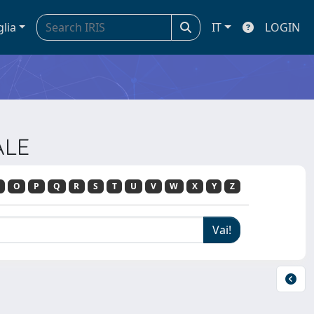
glia
IT
LOGIN
ALE
O
P
Q
R
S
T
U
V
W
X
Y
Z