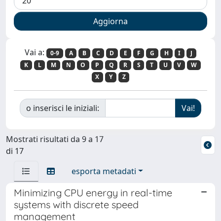
Vai a:
0-9
A
B
C
D
E
F
G
H
I
J
K
L
M
N
O
P
Q
R
S
T
U
V
W
X
Y
Z
o inserisci le iniziali:
Mostrati risultati da 9 a 17
di 17
esporta metadati
Minimizing CPU energy in real-time
systems with discrete speed
management