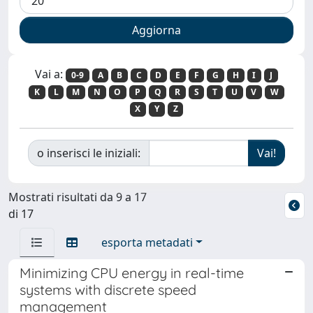
Vai a:
0-9
A
B
C
D
E
F
G
H
I
J
K
L
M
N
O
P
Q
R
S
T
U
V
W
X
Y
Z
o inserisci le iniziali:
Mostrati risultati da 9 a 17
di 17
esporta metadati
Minimizing CPU energy in real-time
systems with discrete speed
management