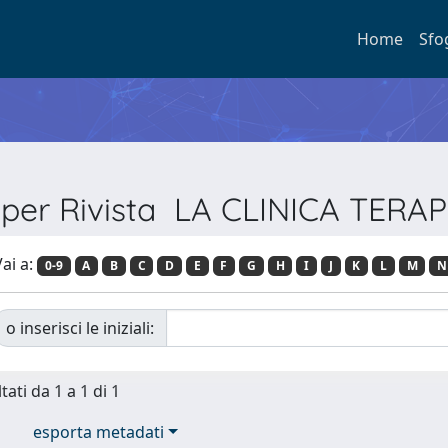
Home
Sfo
a per Rivista LA CLINICA TERA
ai a:
0-9
A
B
C
D
E
F
G
H
I
J
K
L
M
N
o inserisci le iniziali:
tati da 1 a 1 di 1
esporta metadati