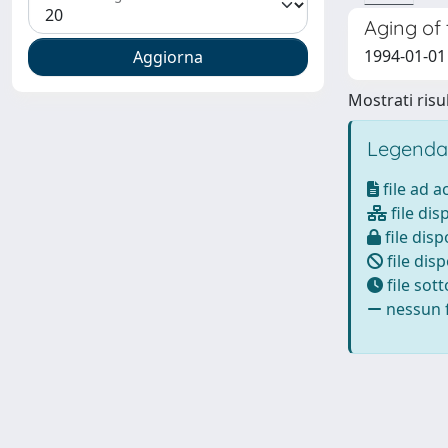
Aging of 
1994-01-01 
Mostrati risul
Legenda
file ad 
file dis
file disp
file disp
file sot
nessun f