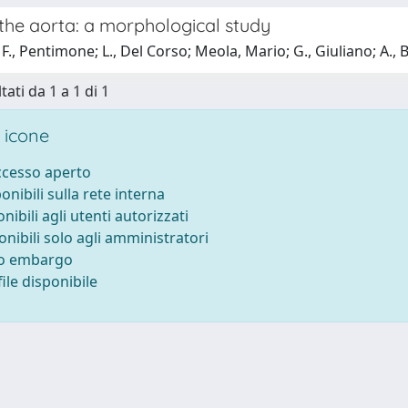
the aorta: a morphological study
F., Pentimone; L., Del Corso; Meola, Mario; G., Giuliano; A., Bor
tati da 1 a 1 di 1
 icone
accesso aperto
ponibili sulla rete interna
onibili agli utenti autorizzati
onibili solo agli amministratori
to embargo
ile disponibile