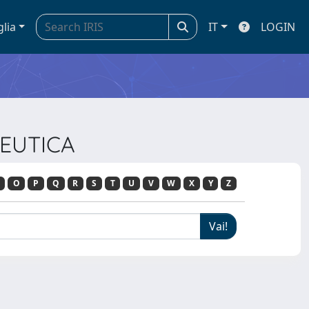
glia
IT
LOGIN
PEUTICA
O
P
Q
R
S
T
U
V
W
X
Y
Z