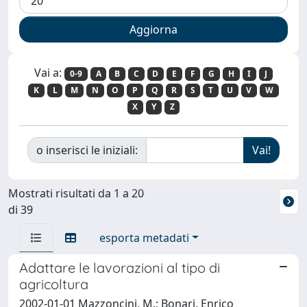
Vai a:
0-9
A
B
C
D
E
F
G
H
I
J
K
L
M
N
O
P
Q
R
S
T
U
V
W
X
Y
Z
o inserisci le iniziali:
Mostrati risultati da 1 a 20
di 39
esporta metadati
Adattare le lavorazioni al tipo di
agricoltura
2002-01-01 Mazzoncini, M.; Bonari, Enrico