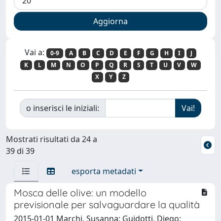
Vai a:
0-9
A
B
C
D
E
F
G
H
I
J
K
L
M
N
O
P
Q
R
S
T
U
V
W
X
Y
Z
o inserisci le iniziali:
Mostrati risultati da 24 a
39 di 39
esporta metadati
Mosca delle olive: un modello
previsionale per salvaguardare la qualità
2015-01-01 Marchi, Susanna; Guidotti, Diego;