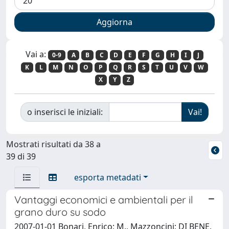
Vai a:
0-9
A
B
C
D
E
F
G
H
I
J
K
L
M
N
O
P
Q
R
S
T
U
V
W
X
Y
Z
o inserisci le iniziali:
Mostrati risultati da 38 a
39 di 39
esporta metadati
Vantaggi economici e ambientali per il
grano duro su sodo
2007-01-01 Bonari, Enrico; M., Mazzoncini; DI BENE,