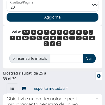
Risultati/Pagina
Vai a:
0-9
A
B
C
D
E
F
G
H
I
J
K
L
M
N
O
P
Q
R
S
T
U
V
W
X
Y
Z
o inserisci le iniziali:
Mostrati risultati da 25 a
39 di 39
esporta metadati
Obiettivi e nuove tecnologie per il
miglioramento genetico dell'olivo