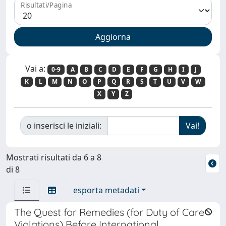
Risultati/Pagina
Vai a:
0-9
A
B
C
D
E
F
G
H
I
J
K
L
M
N
O
P
Q
R
S
T
U
V
W
X
Y
Z
o inserisci le iniziali:
Mostrati risultati da 6 a 8
di 8
esporta metadati
The Quest for Remedies (for Duty of Care
Violations) Before International