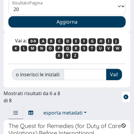
Risultati/Pagina
Vai a:
0-9
A
B
C
D
E
F
G
H
I
J
K
L
M
N
O
P
Q
R
S
T
U
V
W
X
Y
Z
o inserisci le iniziali:
Mostrati risultati da 6 a 8
di 8
esporta metadati
The Quest for Remedies (for Duty of Care
Violations) Before International