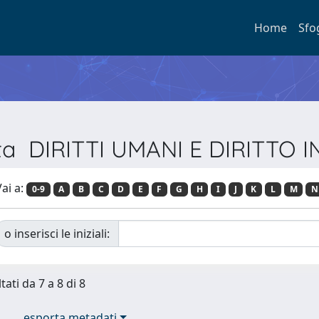
Home
Sfo
ista DIRITTI UMANI E DIRITT
ai a:
0-9
A
B
C
D
E
F
G
H
I
J
K
L
M
N
o inserisci le iniziali:
tati da 7 a 8 di 8
esporta metadati