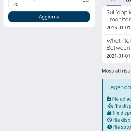
Sull’appl
umanitari
2015-01-0
What Rol
Between 
2021-01-01
Mostrati risul
Legenda
file ad 
file dis
file disp
file disp
file sot