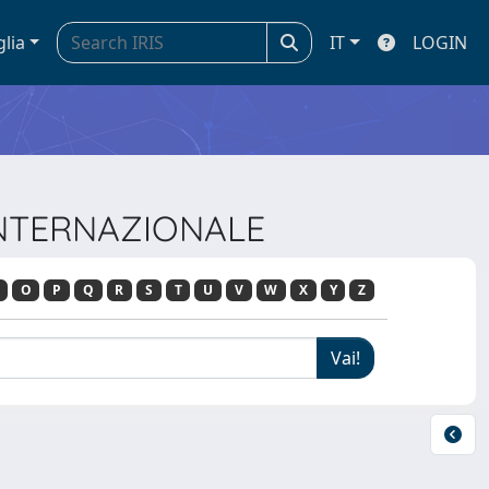
glia
IT
LOGIN
O INTERNAZIONALE
O
P
Q
R
S
T
U
V
W
X
Y
Z