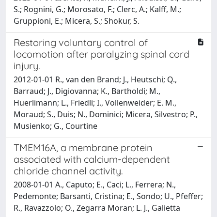
S.; Rognini, G.; Morosato, F.; Clerc, A.; Kalff, M.;
Gruppioni, E.; Micera, S.; Shokur, S.
Restoring voluntary control of
locomotion after paralyzing spinal cord
injury.
2012-01-01 R., van den Brand; J., Heutschi; Q.,
Barraud; J., Digiovanna; K., Bartholdi; M.,
Huerlimann; L., Friedli; I., Vollenweider; E. M.,
Moraud; S., Duis; N., Dominici; Micera, Silvestro; P.,
Musienko; G., Courtine
TMEM16A, a membrane protein
associated with calcium-dependent
chloride channel activity.
2008-01-01 A., Caputo; E., Caci; L., Ferrera; N.,
Pedemonte; Barsanti, Cristina; E., Sondo; U., Pfeffer;
R., Ravazzolo; O., Zegarra Moran; L. J., Galietta