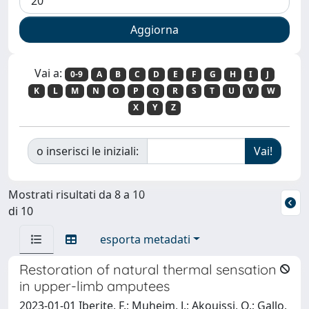
Vai a:
0-9
A
B
C
D
E
F
G
H
I
J
K
L
M
N
O
P
Q
R
S
T
U
V
W
X
Y
Z
o inserisci le iniziali:
Mostrati risultati da 8 a 10
di 10
esporta metadati
Restoration of natural thermal sensation
in upper-limb amputees
2023-01-01 Iberite, F.; Muheim, J.; Akouissi, O.; Gallo,