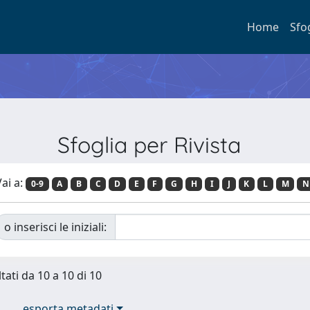
Home
Sfo
Sfoglia per Rivista
ai a:
0-9
A
B
C
D
E
F
G
H
I
J
K
L
M
N
o inserisci le iniziali:
tati da 10 a 10 di 10
esporta metadati