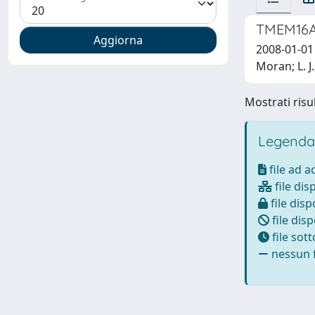
TMEM16A,
2008-01-01 
Moran; L. J.
Mostrati risul
Legenda
file ad 
file dis
file disp
file disp
file sot
nessun f