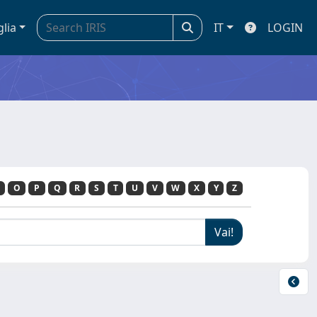
glia
IT
LOGIN
O
P
Q
R
S
T
U
V
W
X
Y
Z