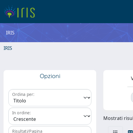
IRIS
IRIS
Opzioni
V
Ordina per:
In ordine:
Mostrati risul
Risultati/Pagina