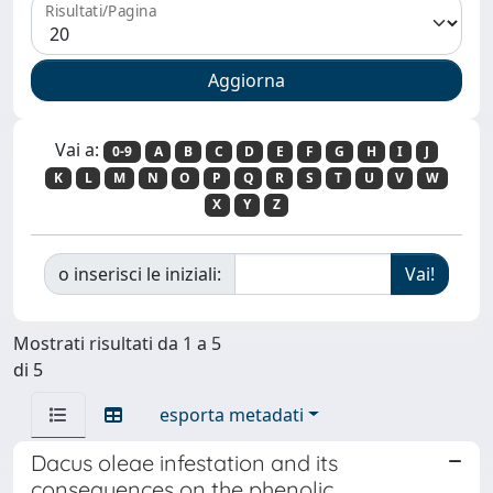
Risultati/Pagina
Vai a:
0-9
A
B
C
D
E
F
G
H
I
J
K
L
M
N
O
P
Q
R
S
T
U
V
W
X
Y
Z
o inserisci le iniziali:
Mostrati risultati da 1 a 5
di 5
esporta metadati
Dacus oleae infestation and its
consequences on the phenolic