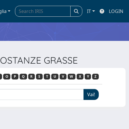
glia
IT
LOGIN
E SOSTANZE GRASSE
O
P
Q
R
S
T
U
V
W
X
Y
Z