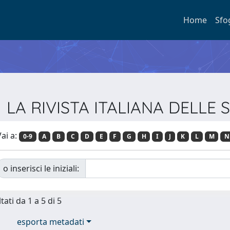
Home
Sfo
sta LA RIVISTA ITALIANA DELL
ai a:
0-9
A
B
C
D
E
F
G
H
I
J
K
L
M
N
o inserisci le iniziali:
tati da 1 a 5 di 5
esporta metadati