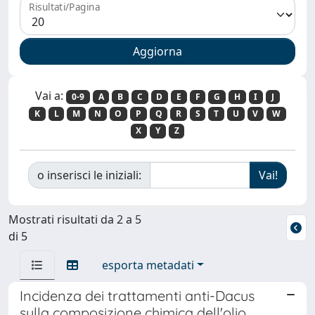
Risultati/Pagina
Vai a:
0-9
A
B
C
D
E
F
G
H
I
J
K
L
M
N
O
P
Q
R
S
T
U
V
W
X
Y
Z
o inserisci le iniziali:
Mostrati risultati da 2 a 5
di 5
esporta metadati
Incidenza dei trattamenti anti-Dacus
sulla composizione chimica dell'olio