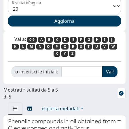
Risultati/Pagina
Vai a:
0-9
A
B
C
D
E
F
G
H
I
J
K
L
M
N
O
P
Q
R
S
T
U
V
W
X
Y
Z
o inserisci le iniziali:
Mostrati risultati da 5 a 5
di 5
esporta metadati
Phenolic compounds in oil obtained from
Olea europaea and anti-Dacus