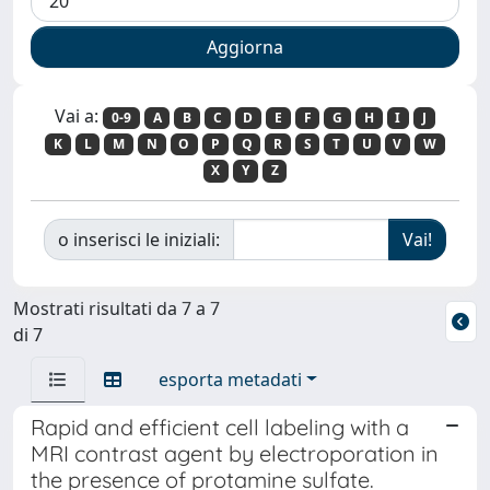
Vai a:
0-9
A
B
C
D
E
F
G
H
I
J
K
L
M
N
O
P
Q
R
S
T
U
V
W
X
Y
Z
o inserisci le iniziali:
Mostrati risultati da 7 a 7
di 7
esporta metadati
Rapid and efficient cell labeling with a
MRI contrast agent by electroporation in
the presence of protamine sulfate.