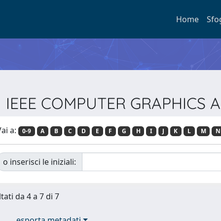
Home
Sfo
sta IEEE COMPUTER GRAPHICS
ai a:
0-9
A
B
C
D
E
F
G
H
I
J
K
L
M
N
o inserisci le iniziali:
tati da 4 a 7 di 7
esporta metadati