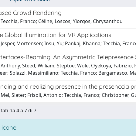
ased Crowd Rendering
Tecchia, Franco; Céline, Loscos; Yiorgos, Chrysanthou
 Global Illumination for VR Applications
Jesper, Mortensen; Insu, Yu; Pankaj, Khanna; Tecchia, Fran
Interfaces-Beaming: An Asymmetric Telepresence
Anthony, Steed; William, Steptoe; Wole, Oyekoya; Fabrizio, 
eer; Solazzi, Massimiliano; Tecchia, Franco; Bergamasco, Ma
nding and realizing presence in the presenccia p
Mel, Slater; Frisoli, Antonio; Tecchia, Franco; Christopher, 
tati da 4 a 7 di 7
 icone