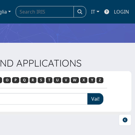
glia
IT
LOGIN
 AND APPLICATIONS
O
P
Q
R
S
T
U
V
W
X
Y
Z