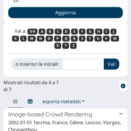
Vai a:
0-9
A
B
C
D
E
F
G
H
I
J
K
L
M
N
O
P
Q
R
S
T
U
V
W
X
Y
Z
o inserisci le iniziali:
Mostrati risultati da 4 a 7
di 7
esporta metadati
Image-based Crowd Rendering
2002-01-01 Tecchia, Franco; Céline, Loscos; Yiorgos,
Chrysanthou