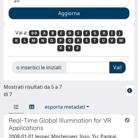
Vai a:
0-9
A
B
C
D
E
F
G
H
I
J
K
L
M
N
O
P
Q
R
S
T
U
V
W
X
Y
Z
o inserisci le iniziali:
Mostrati risultati da 5 a 7
di 7
esporta metadati
Real-Time Global Illumination for VR
Applications
2008-01-01 Jesper, Mortensen; Insu, Yu; Pankaj,