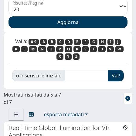
Risultati/Pagina
Vai a:
0-9
A
B
C
D
E
F
G
H
I
J
K
L
M
N
O
P
Q
R
S
T
U
V
W
X
Y
Z
o inserisci le iniziali:
Mostrati risultati da 5 a 7
di 7
esporta metadati
Real-Time Global Illumination for VR
Applications