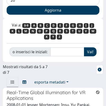
Vai a:
0-9
A
B
C
D
E
F
G
H
I
J
K
L
M
N
O
P
Q
R
S
T
U
V
W
X
Y
Z
o inserisci le iniziali:
Mostrati risultati da 5 a 7
di 7
esporta metadati
Real-Time Global Illumination for VR
Applications
2008-01-01 Jesper, Mortensen; Insu, Yu; Pankaj,