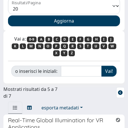
Risultati/Pagina
Vai a:
0-9
A
B
C
D
E
F
G
H
I
J
K
L
M
N
O
P
Q
R
S
T
U
V
W
X
Y
Z
o inserisci le iniziali:
Mostrati risultati da 5 a 7
di 7
esporta metadati
Real-Time Global Illumination for VR
Applications