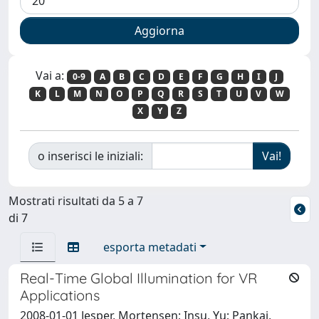
Vai a:
0-9
A
B
C
D
E
F
G
H
I
J
K
L
M
N
O
P
Q
R
S
T
U
V
W
X
Y
Z
o inserisci le iniziali:
Mostrati risultati da 5 a 7
di 7
esporta metadati
Real-Time Global Illumination for VR
Applications
2008-01-01 Jesper, Mortensen; Insu, Yu; Pankaj,