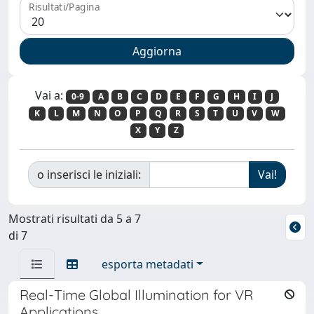
Risultati/Pagina
Vai a:
0-9
A
B
C
D
E
F
G
H
I
J
K
L
M
N
O
P
Q
R
S
T
U
V
W
X
Y
Z
o inserisci le iniziali:
Mostrati risultati da 5 a 7
di 7
esporta metadati
Real-Time Global Illumination for VR
Applications