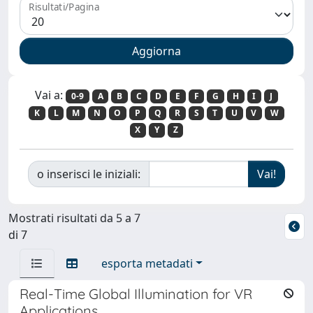
Risultati/Pagina
Vai a:
0-9
A
B
C
D
E
F
G
H
I
J
K
L
M
N
O
P
Q
R
S
T
U
V
W
X
Y
Z
o inserisci le iniziali:
Mostrati risultati da 5 a 7
di 7
esporta metadati
Real-Time Global Illumination for VR
Applications