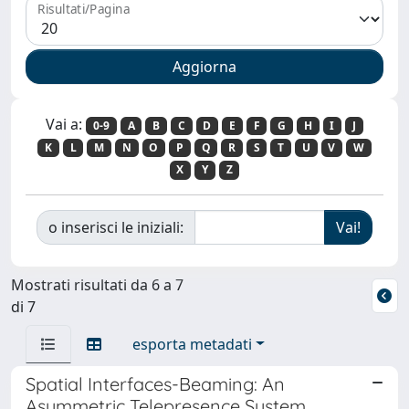
Risultati/Pagina
Vai a:
0-9
A
B
C
D
E
F
G
H
I
J
K
L
M
N
O
P
Q
R
S
T
U
V
W
X
Y
Z
o inserisci le iniziali:
Mostrati risultati da 6 a 7
di 7
esporta metadati
Spatial Interfaces-Beaming: An
Asymmetric Telepresence System