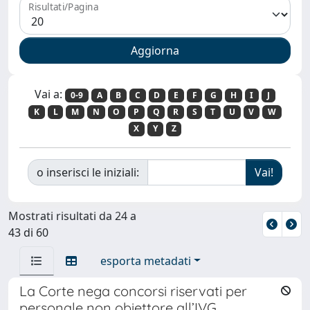
Risultati/Pagina
Vai a:
0-9
A
B
C
D
E
F
G
H
I
J
K
L
M
N
O
P
Q
R
S
T
U
V
W
X
Y
Z
o inserisci le iniziali:
Mostrati risultati da 24 a
43 di 60
esporta metadati
La Corte nega concorsi riservati per
personale non obiettore all’IVG