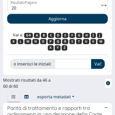
Risultati/Pagina
Vai a:
0-9
A
B
C
D
E
F
G
H
I
J
K
L
M
N
O
P
Q
R
S
T
U
V
W
X
Y
Z
o inserisci le iniziali:
Mostrati risultati da 46 a
60 di 60
esporta metadati
Parità di trattamento e rapporti tra
ordinamenti in una decisione della Corte