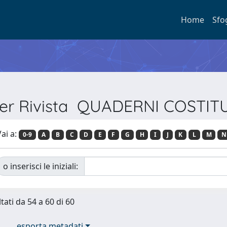
Home
Sfo
 per Rivista QUADERNI COSTIT
ai a:
0-9
A
B
C
D
E
F
G
H
I
J
K
L
M
N
o inserisci le iniziali:
tati da 54 a 60 di 60
esporta metadati