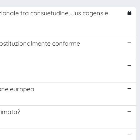
tuzionale tra consuetudine, Jus cogens e
e costituzionalmente conforme
ione europea
timata?