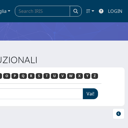
glia
IT
LOGIN
UZIONALI
O
P
Q
R
S
T
U
V
W
X
Y
Z