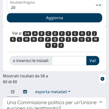
Risultati/Pagina
Vai a:
0-9
A
B
C
D
E
F
G
H
I
J
K
L
M
N
O
P
Q
R
S
T
U
V
W
X
Y
Z
o inserisci le iniziali:
Mostrati risultati da 58 a
60 di 60
esporta metadati
Una Commissione politica per un'Unione
europea più legittimata?