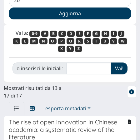
Vai a:
0-9
A
B
C
D
E
F
G
H
I
J
K
L
M
N
O
P
Q
R
S
T
U
V
W
X
Y
Z
o inserisci le iniziali:
Mostrati risultati da 13 a
17 di 17
esporta metadati
The rise of open innovation in Chinese
academia: a systematic review of the
literature