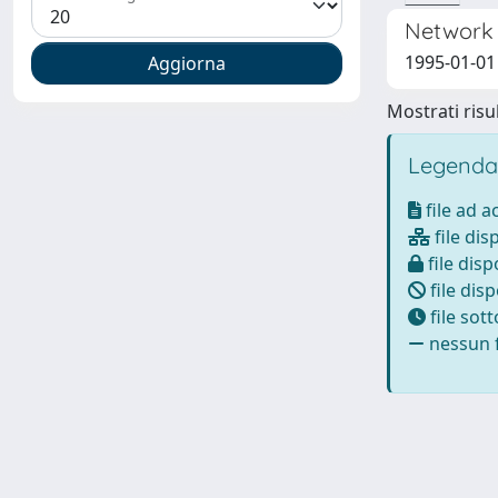
Network 
1995-01-01 
Mostrati risul
Legenda
file ad 
file dis
file disp
file disp
file sot
nessun f