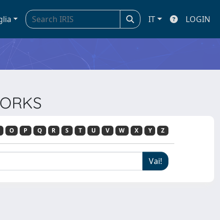
glia
IT
LOGIN
TWORKS
O
P
Q
R
S
T
U
V
W
X
Y
Z