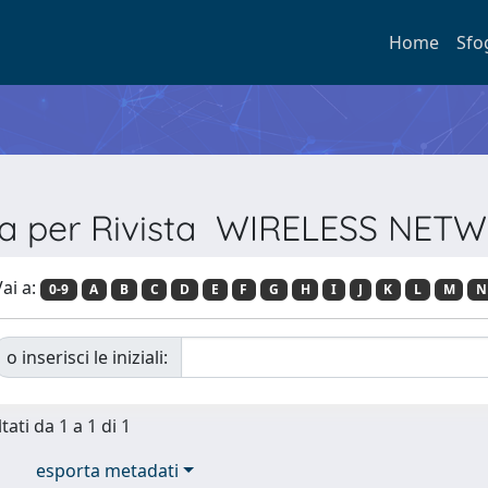
Home
Sfo
ia per Rivista WIRELESS NE
ai a:
0-9
A
B
C
D
E
F
G
H
I
J
K
L
M
N
o inserisci le iniziali:
tati da 1 a 1 di 1
esporta metadati