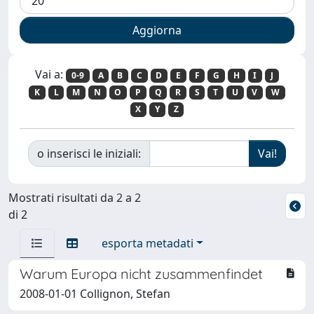
Vai a:
0-9
A
B
C
D
E
F
G
H
I
J
K
L
M
N
O
P
Q
R
S
T
U
V
W
X
Y
Z
o inserisci le iniziali:
Mostrati risultati da 2 a 2
di 2
esporta metadati
Warum Europa nicht zusammenfindet
2008-01-01 Collignon, Stefan