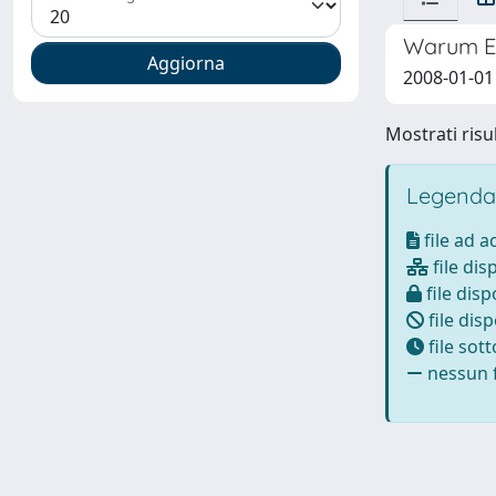
Warum E
2008-01-01
Mostrati risul
Legenda
file ad 
file dis
file disp
file disp
file sot
nessun f