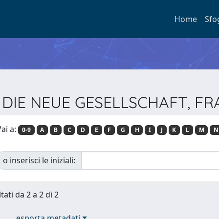
Home
Sfo
sta DIE NEUE GESELLSCHAFT, 
ai a:
0-9
A
B
C
D
E
F
G
H
I
J
K
L
M
N
o inserisci le iniziali:
tati da 2 a 2 di 2
esporta metadati