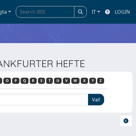
glia
IT
LOGIN
FRANKFURTER HEFTE
O
P
Q
R
S
T
U
V
W
X
Y
Z